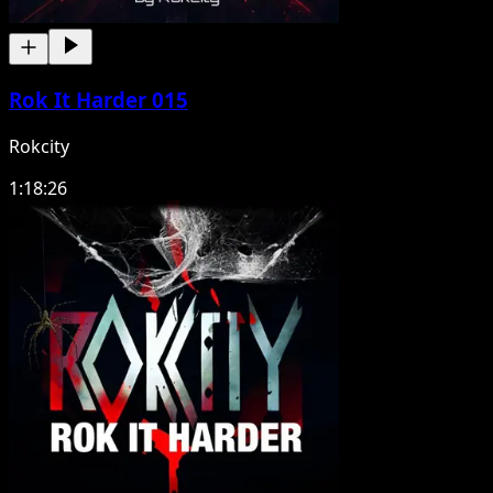
Rok It Harder 015
Rokcity
1:18:26