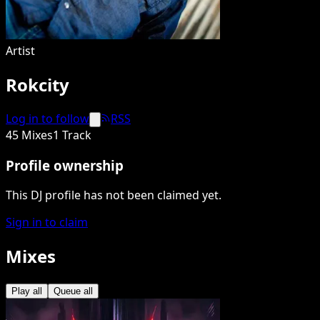
Artist
Rokcity
Log in to follow
RSS
45 Mixes
1 Track
Profile ownership
This DJ profile has not been claimed yet.
Sign in to claim
Mixes
Play all
Queue all