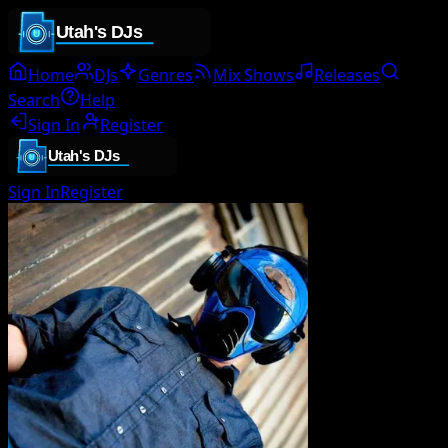
Home
DJs
Genres
Mix Shows
Releases
Search
Help
Sign In
Register
Sign In
Register